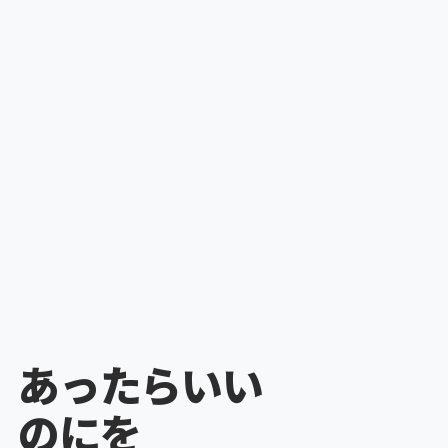
あ
っ
た
ら
い
い
の
に
を